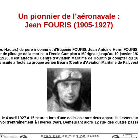
Un pionnier de l’aéronavale :
Jean FOURIS (1905-1927)
s-Hautes) de père inconnu et d'Eugénie FOURIS, Jean Antoine Henri FOURIS es
 de pilotage de la marine à l'école Camplan à Mérignac jusqu'au 10 janvier 192
mai 1926, il est affecté au Centre d'Aviation Maritime de Hourtin (à compter du
 ensuite affecté au groupe aérien Béarn (Centre d'Aviation Maritime de Palyvest
é le 4 avril 1927 à 15 heures lors d'une collision entre deux appareils Levasseur
un vol d'entraînement à Hyères (Var). Demeurant alors 12 rue des quatre pa