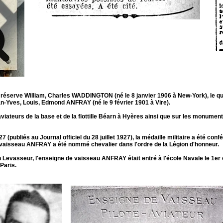
 réserve William, Charles WADDINGTON (né le 8 janvier 1906 à New-York), le q
n-Yves, Louis, Edmond ANFRAY (né le 9 février 1901 à Vire).
aviateurs de la base et de la flottille Béarn à Hyères ainsi que sur les monu
7 (publiés au Journal officiel du 28 juillet 1927), la médaille militaire a été c
vaisseau ANFRAY a été nommé chevalier dans l'ordre de la Légion d'honneur.
 Levasseur, l'enseigne de vaisseau ANFRAY était entré à l'école Navale le 1
er
Paris.