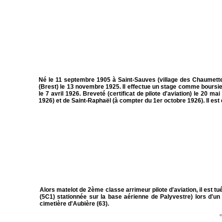
Né le 11 septembre 1905 à Saint-Sauves (village des Chaumette
(Brest) le 13 novembre 1925. Il effectue un stage comme boursier
le 7 avril 1926. Breveté (certificat de pilote d'aviation) le 20 
1926) et de Saint-Raphaël (à compter du 1er octobre 1926). Il est
Alors matelot de 2ème classe arrimeur pilote d'aviation, il est tu
(5C1) stationnée sur la base aérienne de Palyvestre) lors d'
cimetière d'Aubière (63).