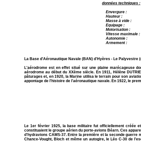
données techniques :
Envergu
Hauteur : 3
Masse à vide
Equipage :
Motorisation : 1 mo
Vitesse maximale 
Autonomie : 800
Armement : 2 mitrai
La Base d'Aéronautique Navale (BAN) d'Hyères - Le Palyvestre (d
L'aérodrome est en effet situé sur une plaine marécageuse dont
aérodrome au début du XX
ème
siècle. En 1911, Hélène DUTRIE
pâturages et, en 1920, la Marine utilisa le terrain pour son aviat
appontage de l'histoire de l'aéronautique navale. En 1922, le prem
Le 1
er
février 1925, la base militaire fut officiellement créé
constituaient le groupe aérien du porte-avions Béarn. Ces appare
d'hydravions CAMS-37.
Entre la première et la seconde guerre 
Chance-Vought, Bloch et même un autogire, le Léo C-30 de l'es