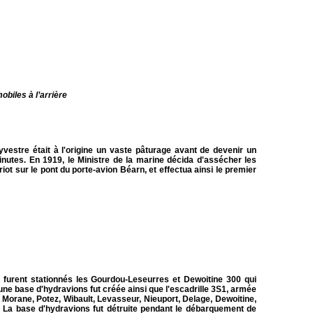
iles à l’arrière
vestre était à l'origine un vaste pâturage avant de devenir un
tes. En 1919, le Ministre de la marine décida d'assécher les
iot sur le pont du porte-avion Béarn, et effectua ainsi le premier
e furent stationnés les Gourdou-Leseurres et Dewoitine 300 qui
une base d'hydravions fut créée ainsi que l'escadrille 3S1, armée
 Morane, Potez, Wibault,
Levasseur
, Nieuport, Delage, Dewoitine,
 La base d'hydravions fut détruite pendant le débarquement de