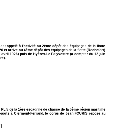
t appelé à l'activité au 2ème dépôt des équipages de la flotte
6 et arrive au 4ème dépôt des équipages de la flotte (Rochefort)
 16 avril 1926) puis de Hyères-Le Palyvestre (à compter du 12 juin
re).
 PL.5 de la 1
ère
escadrille de chasse de la 5
ème
région maritime
sseports à Clermont-Ferrand, le corps de Jean FOURIS repose au