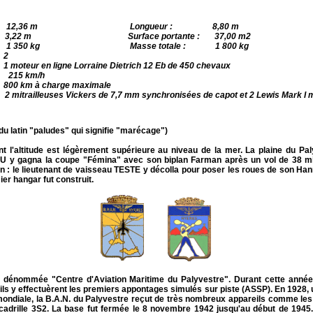
re : 12,36 m
Longueur : 8,80 m
,22 m Surface portante : 37,00 m2
 : 1 350 kg Masse totale : 1 800 kg
 2
teur en ligne Lorraine Dietrich 12 Eb de 450 chevaux
: 215 km/h
 km à charge maximale
lleuses Vickers de 7,7 mm synchronisées de capot et 2 Lewis Mark I mob
u latin "paludes" qui signifie "marécage")
 l'altitude est légèrement supérieure au niveau de la mer. La plaine du Paly
U y gagna la coupe "Fémina" avec son biplan Farman après un vol de 38 minu
ion : le lieutenant de vaisseau TESTE y décolla pour poser les roues de son Hanr
ier hangar fut construit.
e et dénommée "Centre d'Aviation Maritime du Palyvestre". Durant cette anné
ils y effectuèrent les premiers appontages simulés sur piste (ASSP). En 1928, 
mondiale, la B.A.N. du Palyvestre reçut de très nombreux appareils comme les
cadrille 3S2. La base fut fermée le 8 novembre 1942 jusqu'au début de 1945.